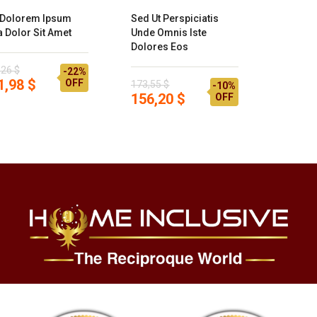
 Dolorem Ipsum
Sed Ut Perspiciatis
a Dolor Sit Amet
Unde Omnis Iste
Dolores Eos
,26 $
-22%
1,98 $
OFF
173,55 $
-10%
156,20 $
OFF