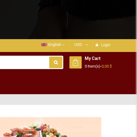
English
USD
Login
My Cart
0 Item(s)
-
0,00 $