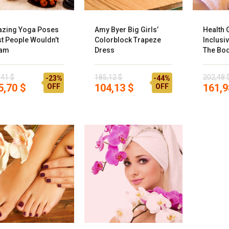
zing Yoga Poses
Amy Byer Big Girls’
Health 
t People Wouldn’t
Colorblock Trapeze
Inclusi
eam
Dress
The Bo
,41 $
185,12 $
202,48 
-23%
-44%
5,70 $
104,13 $
161,9
OFF
OFF