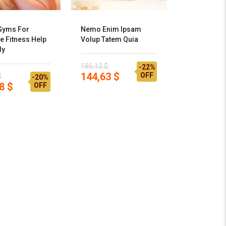
Gyms For
Nemo Enim Ipsam
ve Fitness Help
Volup Tatem Quia
dy
185,12 $
-22%
144,63 $
OFF
$
-20%
8 $
OFF