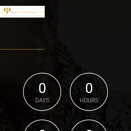
0
0
DAYS
HOURS