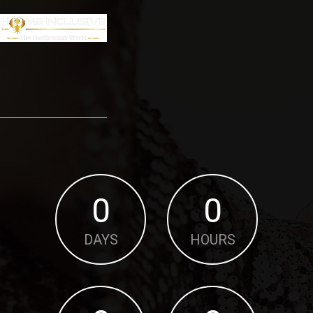
0
0
DAYS
HOURS