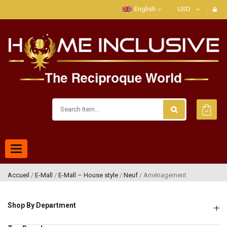
English
USD
Toggle
navigation
Accueil
/
E-Mall
/
E-Mall – House style
/
Neuf
/ Aménagement
Shop By Department