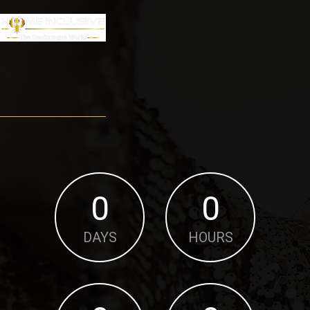
0
0
DAYS
HOURS