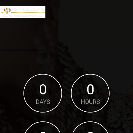
0
0
DAYS
HOURS