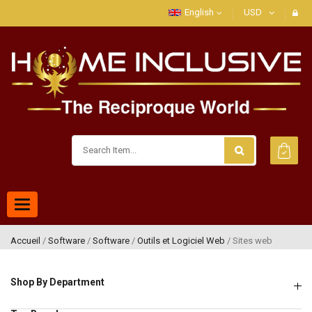
English
USD
Toggle
navigation
Accueil
/
Software
/
Software
/
Outils et Logiciel Web
/ Sites web
Shop By Department