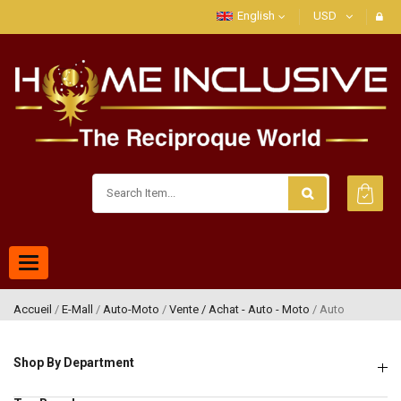
English
USD
Toggle
navigation
Accueil
/
E-Mall
/
Auto-Moto
/
Vente / Achat - Auto - Moto
/ Auto
Shop By Department