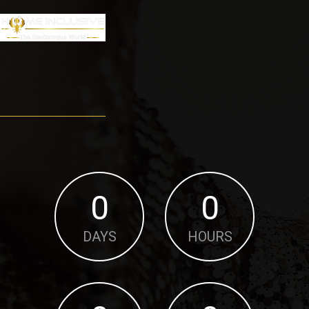
0
0
DAYS
HOURS