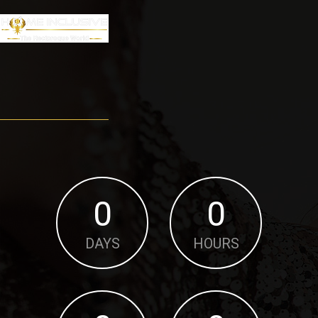
0
0
DAYS
HOURS