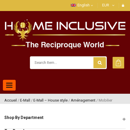
English
EUR
Toggle
navigation
Accueil
/
E-Mall
/
E-Mall – House style
/
Aménagement
/ Mobilier
Shop By Department