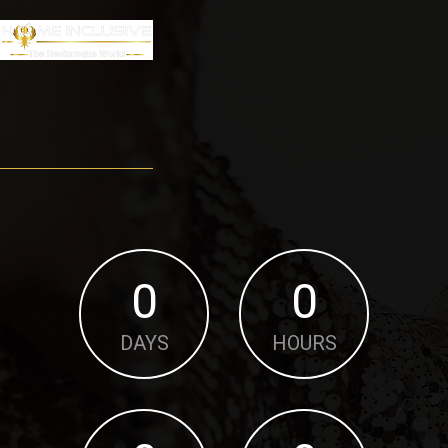
0
0
DAYS
HOURS