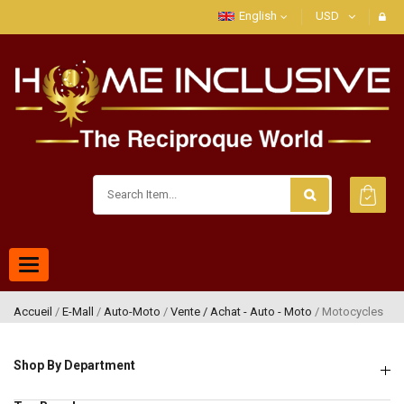
English
USD
Toggle
navigation
Accueil
/
E-Mall
/
Auto-Moto
/
Vente / Achat - Auto - Moto
/ Motocycles
Shop By Department