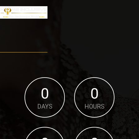
0
0
DAYS
HOURS