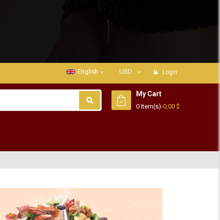
English
USD
Login
My Cart
0 Item(s)
-
0,00 $