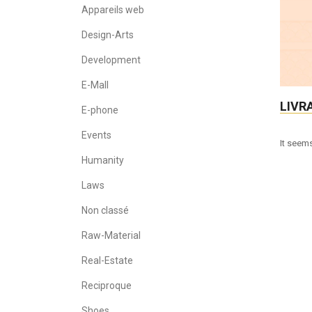
Appareils web
Design-Arts
Development
E-Mall
LIVR
E-phone
Events
It seems
Humanity
Laws
Non classé
Raw-Material
Real-Estate
Reciproque
Shoes