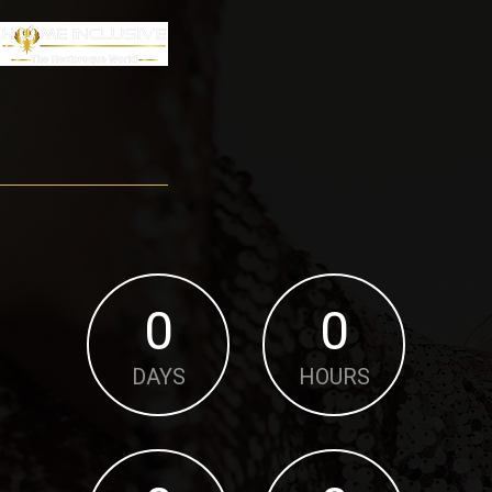
0
0
DAYS
HOURS