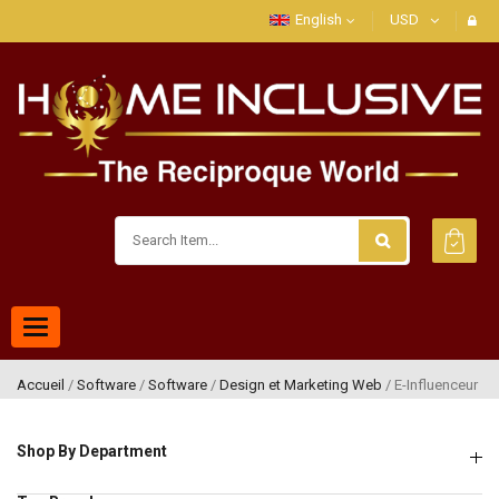
English
USD
Toggle
navigation
Accueil
/
Software
/
Software
/
Design et Marketing Web
/ E-Influenceur
Shop By Department