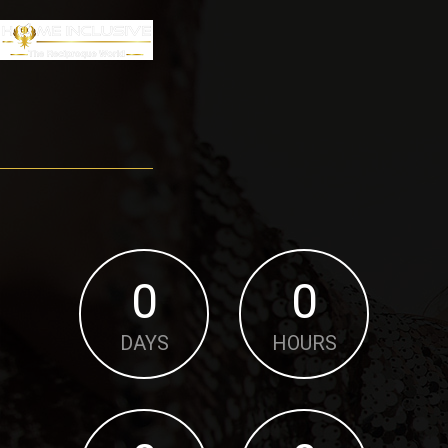
0
0
DAYS
HOURS