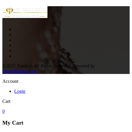
©2025 Topdeal. All Rights Reserved. Powered by
SmartAddons.com
Account
Login
Cart
0
My Cart