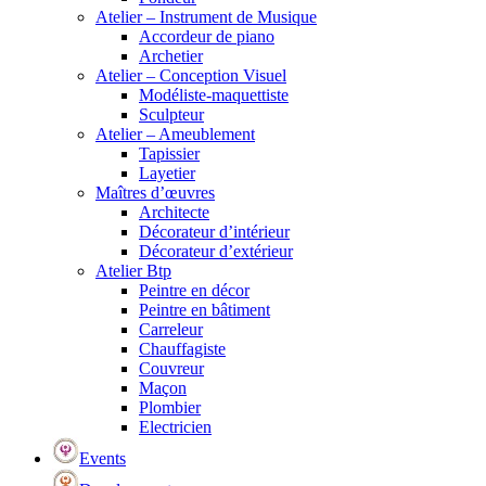
Atelier – Instrument de Musique
Accordeur de piano
Archetier
Atelier – Conception Visuel
Modéliste-maquettiste
Sculpteur
Atelier – Ameublement
Tapissier
Layetier
Maîtres d’œuvres
Architecte
Décorateur d’intérieur
Décorateur d’extérieur
Atelier Btp
Peintre en décor
Peintre en bâtiment
Carreleur
Chauffagiste
Couvreur
Maçon
Plombier
Electricien
Events