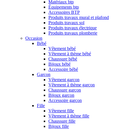
Matériaux btp
Équipements btp
Accessoires BTP
Produits travaux mural et plafond
Produits travaux sol
Produits travaux électrique
Produits travaux plomberie
Occasion
Bébé
Vêtement bébé
Vêtement à thème bébé
Chaussure bébé
Bijoux bébé
Accessoire bébé
Garçon
Vêtement garçon
Vêtement à thème garçon
Chaussure garçon
Bijoux garçon
Accessoire garçon
Fille
Vêtement fille
Vêtement à thème fille
Chaussure fille
Bijoux fille