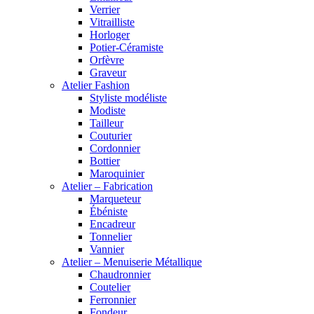
Verrier
Vitrailliste
Horloger
Potier-Céramiste
Orfèvre
Graveur
Atelier Fashion
Styliste modéliste
Modiste
Tailleur
Couturier
Cordonnier
Bottier
Maroquinier
Atelier – Fabrication
Marqueteur
Ébéniste
Encadreur
Tonnelier
Vannier
Atelier – Menuiserie Métallique
Chaudronnier
Coutelier
Ferronnier
Fondeur