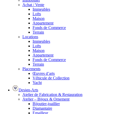
Immobilier
Achat / Vente
Immeubles
Lofts
Maison
Appartement
Fonds de Commerce
Terrain
Locations
Immeubles
Lofts
Maison
Appartement
Fonds de Commerce
Terrain
Placements
Œuvres d’arts
Véhicule de Collection
Yacht
Design-Arts
Atelier de Fabrication & Restauration
Atelier – Bijoux & Ornement
Bijoutier-joaillier
Diamantaire
Emailleur