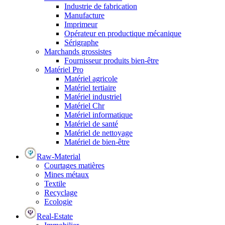
Industrie de fabrication
Manufacture
Imprimeur
Opérateur en productique mécanique
Sérigraphe
Marchands grossistes
Fournisseur produits bien-être
Matériel Pro
Matériel agricole
Matériel tertiaire
Matériel industriel
Matériel Chr
Matériel informatique
Matériel de santé
Matériel de nettoyage
Matériel de bien-être
Raw-Material
Courtages matières
Mines métaux
Textile
Recyclage
Ecologie
Real-Estate