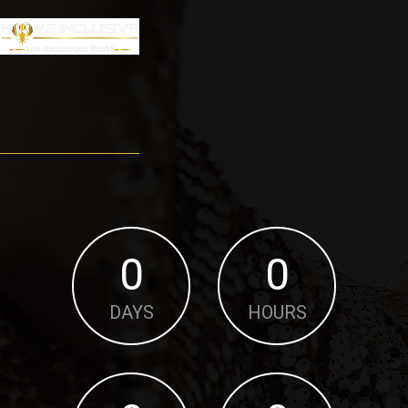
0
0
DAYS
HOURS