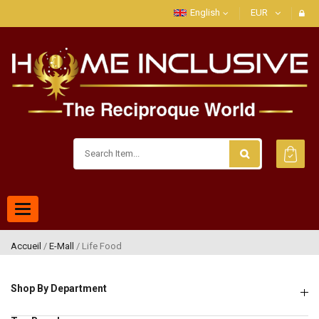
English
EUR
Toggle
navigation
Accueil
/
E-Mall
/ Life Food
Shop By Department